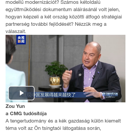
modellű modernizációt? Számos kétoldalú
együttműködési dokumentum aláírásánál volt jelen,
hogyan képzeli a két ország közötti átfogó stratégiai
partnerség további fejlődését? Nézzük meg a
válaszait.
P
Zou Yun
l
a CMG tudósítója
A tengertudomány és a kék gazdaság külön kiemelt
a
téma volt az Ön tsingtaói látogatása során,