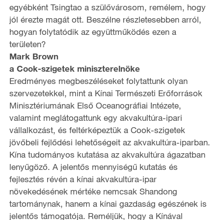
egyébként Tsingtao a szülővárosom, remélem, hogy
y
jól érezte magát ott. Beszélne részletesebben arról,
hogyan folytatódik az együttműködés ezen a
V
területen?
i
Mark Brown
a Cook-szigetek miniszterelnöke
d
Eredményes megbeszéléseket folytattunk olyan
szervezetekkel, mint a Kínai Természeti Erőforrások
e
Minisztériumának Első Oceanográfiai Intézete,
valamint meglátogattunk egy akvakultúra-ipari
o
vállalkozást, és feltérképeztük a Cook-szigetek
jövőbeli fejlődési lehetőségeit az akvakultúra-iparban.
Kína tudományos kutatása az akvakultúra ágazatban
lenyűgöző. A jelentős mennyiségű kutatás és
fejlesztés révén a kínai akvakultúra-ipar
növekedésének mértéke nemcsak Shandong
tartománynak, hanem a kínai gazdaság egészének is
jelentős támogatója. Reméljük, hogy a Kínával