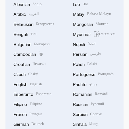
Shqip
ລາວ
Albanian
Lao
العربية
Bahasa Melayu
Arabic
Malay
Беларуская
Монгол
Belarusian
Mongolian
বাংলা
မြန်မာဘာသာ
Bengali
Myanmar
Български
नेपाली
Bulgarian
Nepali
ខ្មែរ
فارسی
Cambodian
Persian
Hrvatski
Polski
Croatian
Polish
Český
Português
Czech
Portuguese
English
پښتو
English
Pashto
Esperanto
Română
Esperanto
Romanian
Filipino
Русский
Filipino
Russian
Français
Српски
French
Serbian
Deutsch
සිංහල
German
Sinhala