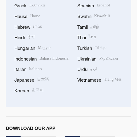
Ελληνικά
Español
Greek
Spanish
Hausa
Kiswahili
Hausa
Swahili
עברית
தமிழ்
Hebrew
Tamil
हिन्दी
ไทย
Hindi
Thai
Magyar
Türkçe
Hungarian
Turkish
Bahasa Indonesia
Українська
Indonesian
Ukrainian
Italiano
اردو
Italian
Urdu
日本語
Tiếng Việt
Japanese
Vietnamese
한국어
Korean
DOWNLOAD OUR APP