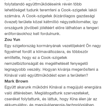
folytatandó együttműködéseink révén több
lehetőséget tudunk teremteni a Cook-szigetek lakói
számára. A Cook-szigetek (kizárólagos gazdasági
övezet) területe közel kétmillió négyzetkilométer, így
országunk jövőbeli jólétéért előre láthatóan a tengeri
erőforrásokhoz kell fordulnunk.
Zou Yun
Egy szigetország kormányának vezetőjeként Ön nagy
figyelmet fordít a klímaváltozásra, és többször
említette, hogy ez a Cook-szigetek
nemzetbiztonságát és megélhetését fenyegető
legnagyobb veszély. Hogyan kívánja megerősíteni a
Kínával való együttműködést ezen a területen?
Mark Brown
Együtt akarunk működni Kínával a megújuló energiára
való áttérésben. Meglátogattunk szervezeteket,
cseréket folytattunk, és láttuk, hogy Kína élen jár az
akkumulátor- és megújulóenergia-technológiában.