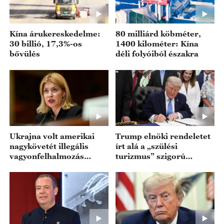
Kína árukereskedelme:
80 milliárd köbméter,
30 billió, 17,3%-os
1400 kilométer: Kína
bővülés
déli folyóiból északra
Ukrajna volt amerikai
Trump elnöki rendeletet
nagykövetét illegális
írt alá a „szülési
vagyonfelhalmozás
turizmus” szigorú
gyanújával vizsgálják
visszaszorítására