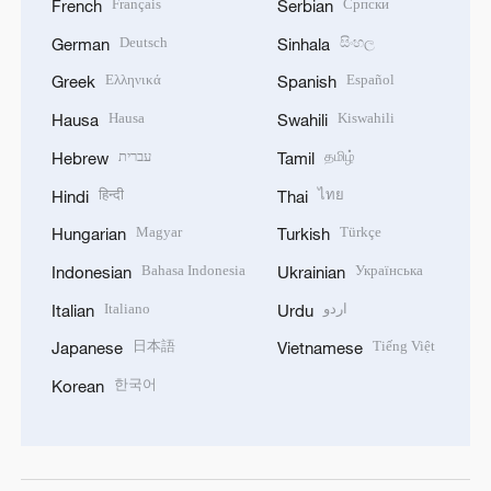
Français
Српски
French
Serbian
Deutsch
සිංහල
German
Sinhala
Ελληνικά
Español
Greek
Spanish
Hausa
Kiswahili
Hausa
Swahili
עברית
தமிழ்
Hebrew
Tamil
हिन्दी
ไทย
Hindi
Thai
Magyar
Türkçe
Hungarian
Turkish
Bahasa Indonesia
Українська
Indonesian
Ukrainian
Italiano
اردو
Italian
Urdu
日本語
Tiếng Việt
Japanese
Vietnamese
한국어
Korean