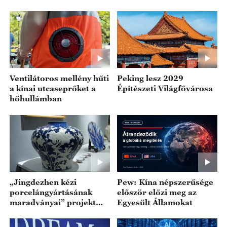
Kínában
Ventilátoros mellény hűti
Peking lesz 2029
a kínai utcaseprőket a
Építészeti Világfővárosa
hőhullámban
„Jingdezhen kézi
Pew: Kína népszerűsége
porcelángyártásának
először előzi meg az
maradványai” projekt
Egyesült Államokat
sikeresent felvették a
Világörökségi Listára