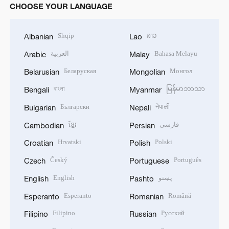
CHOOSE YOUR LANGUAGE
Shqip
ລາວ
Albanian
Lao
العربية
Bahasa Melayu
Arabic
Malay
Беларуская
Монгол
Belarusian
Mongolian
বাংলা
မြန်မာဘာသာ
Bengali
Myanmar
Български
नेपाली
Bulgarian
Nepali
ខ្មែរ
فارسی
Cambodian
Persian
Hrvatski
Polski
Croatian
Polish
Český
Português
Czech
Portuguese
English
پښتو
English
Pashto
Esperanto
Română
Esperanto
Romanian
Filipino
Русский
Filipino
Russian