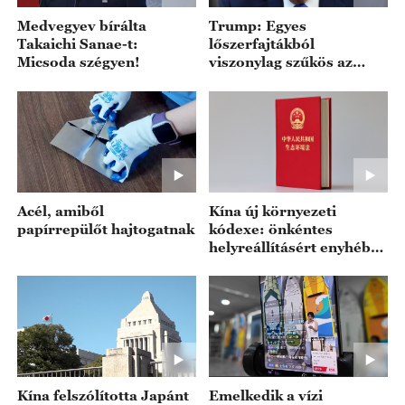
Medvegyev bírálta
Trump: Egyes
Takaichi Sanae-t:
lőszerfajtákból
Micsoda szégyen!
viszonylag szűkös az
ellátás az Egyesült
Államokban
Acél, amiből
Kína új környezeti
papírrepülőt hajtogatnak
kódexe: önkéntes
helyreállításért enyhébb
büntetés
Kína felszólította Japánt
Emelkedik a vízi