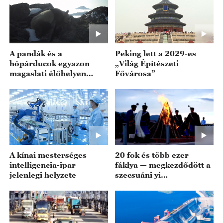
A pandák és a
Peking lett a 2029-es
hópárducok egyazon
„Világ Építészeti
magaslati élőhelyen
Fővárosa”
fordulnak elő
A kínai mesterséges
20 fok és több ezer
intelligencia-ipar
fáklya — megkezdődött a
jelenlegi helyzete
szecsuáni yi
fáklyafesztivál