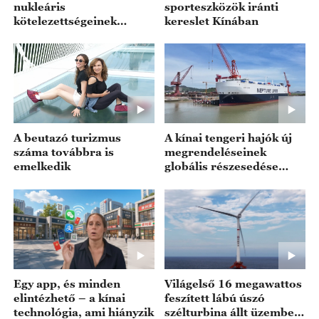
nukleáris
sporteszközök iránti
kötelezettségeinek
kereslet Kínában
betartására
A beutazó turizmus
A kínai tengeri hajók új
száma továbbra is
megrendeléseinek
emelkedik
globális részesedése
73,9% volt
Egy app, és minden
Világelső 16 megawattos
elintézhető – a kínai
feszített lábú úszó
technológia, ami hiányzik
szélturbina állt üzembe