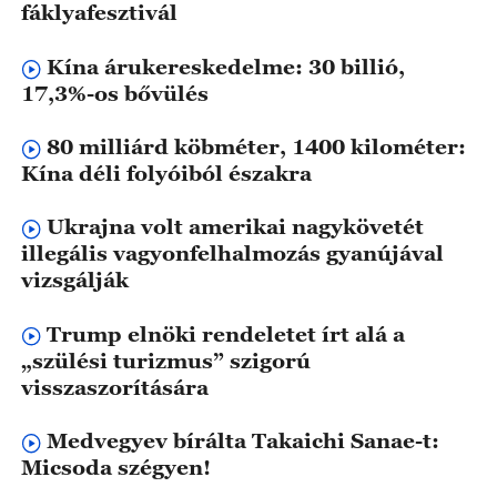
fáklyafesztivál
Kína árukereskedelme: 30 billió,
17,3%-os bővülés
80 milliárd köbméter, 1400 kilométer:
Kína déli folyóiból északra
Ukrajna volt amerikai nagykövetét
illegális vagyonfelhalmozás gyanújával
vizsgálják
Trump elnöki rendeletet írt alá a
„szülési turizmus” szigorú
visszaszorítására
Medvegyev bírálta Takaichi Sanae-t:
Micsoda szégyen!