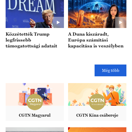
Közzétették Trump
A Duna kiszáradt,
legfrissebb
Európa számítási
támogatottsági adatait
kapacitása is veszélyben
Még több
CGTN Magyarul
CGTN Kína csábereje