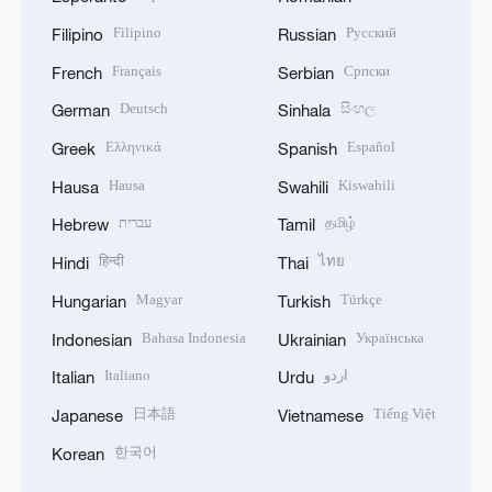
Filipino
Русский
Filipino
Russian
Français
Српски
French
Serbian
Deutsch
සිංහල
German
Sinhala
Ελληνικά
Español
Greek
Spanish
Hausa
Kiswahili
Hausa
Swahili
עברית
தமிழ்
Hebrew
Tamil
हिन्दी
ไทย
Hindi
Thai
Magyar
Türkçe
Hungarian
Turkish
Bahasa Indonesia
Українська
Indonesian
Ukrainian
Italiano
اردو
Italian
Urdu
日本語
Tiếng Việt
Japanese
Vietnamese
한국어
Korean