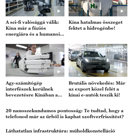
A sci-fi valósággá válik:
Kína hatalmas összeget
Kína már a fúziós
fektet a hidrogénbe!
energiára és a humanoid
robotokra építi a jövőt
Agy-számítógép
Brutális növekedés: Már
interfészek kerülnek
az export közel felét a
bevezetésre Kínában a
kínai e-autók teszik ki!
lakosság számára
20 nanoszekundumos pontosság: Te tudtad, hogy a
telefonod már az űrből is kaphat szoftverfrissítést?
Láthatatlan infrastruktúra: műholdkonstelláció