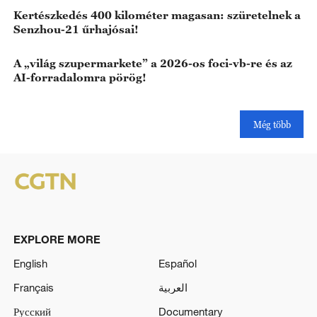
idősek otthona
Kertészkedés 400 kilométer magasan: szüretelnek a
Senzhou-21 űrhajósai!
A „világ szupermarkete” a 2026-os foci-vb-re és az
AI-forradalomra pörög!
Még több
EXPLORE MORE
English
Español
Français
العربية
Русский
Documentary