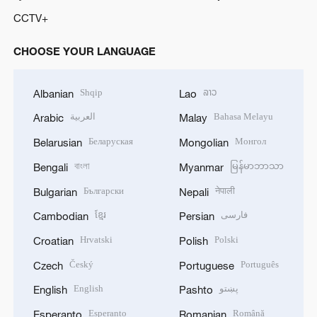
CCTV+
CHOOSE YOUR LANGUAGE
Shqip
ລາວ
Albanian
Lao
العربية
Bahasa Melayu
Arabic
Malay
Беларуская
Монгол
Belarusian
Mongolian
বাংলা
မြန်မာဘာသာ
Bengali
Myanmar
Български
नेपाली
Bulgarian
Nepali
ខ្មែរ
فارسی
Cambodian
Persian
Hrvatski
Polski
Croatian
Polish
Český
Português
Czech
Portuguese
English
پښتو
English
Pashto
Esperanto
Română
Esperanto
Romanian