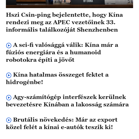
Hszi Csin-ping bejelentette, hogy Kína
rendezi meg az APEC vezetőinek 33.
informális találkozóját Shenzhenben
A sci-fi valósággá válik: Kína már a
fúziós energiára és a humanoid
robotokra építi a jövőt
Kína hatalmas összeget fektet a
hidrogénbe!
Agy-számítógép interfészek kerülnek
bevezetésre Kínában a lakosság számára
Brutális növekedés: Már az export
közel felét a kínai e-autók teszik ki!