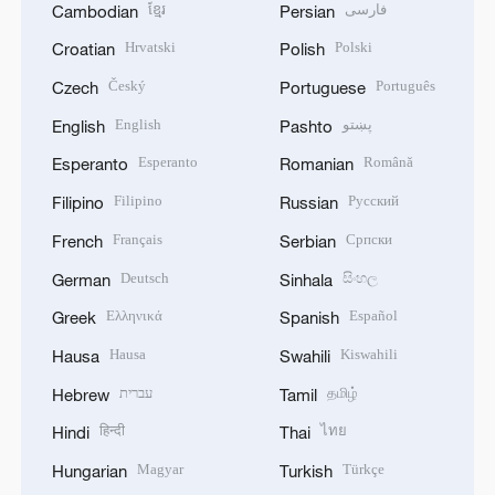
ខ្មែរ
فارسی
Cambodian
Persian
Hrvatski
Polski
Croatian
Polish
Český
Português
Czech
Portuguese
English
پښتو
English
Pashto
Esperanto
Română
Esperanto
Romanian
Filipino
Русский
Filipino
Russian
Français
Српски
French
Serbian
Deutsch
සිංහල
German
Sinhala
Ελληνικά
Español
Greek
Spanish
Hausa
Kiswahili
Hausa
Swahili
עברית
தமிழ்
Hebrew
Tamil
हिन्दी
ไทย
Hindi
Thai
Magyar
Türkçe
Hungarian
Turkish