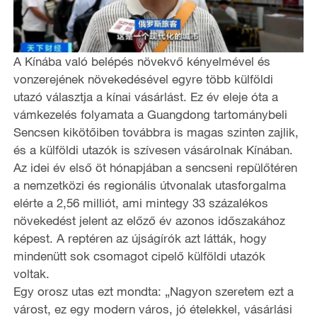
A Kínába való belépés növekvő kényelmével és
vonzerejének növekedésével egyre több külföldi
utazó választja a kínai vásárlást. Ez év eleje óta a
vámkezelés folyamata a Guangdong tartománybeli
Sencsen kikötőiben továbbra is magas szinten zajlik,
és a külföldi utazók is szívesen vásárolnak Kínában.
Az idei év első öt hónapjában a sencseni repülőtéren
a nemzetközi és regionális útvonalak utasforgalma
elérte a 2,56 milliót, ami mintegy 33 százalékos
növekedést jelent az előző év azonos időszakához
képest. A reptéren az újságírók azt látták, hogy
mindenütt sok csomagot cipelő külföldi utazók
voltak.
Egy orosz utas ezt mondta: „Nagyon szeretem ezt a
várost, ez egy modern város, jó ételekkel, vásárlási