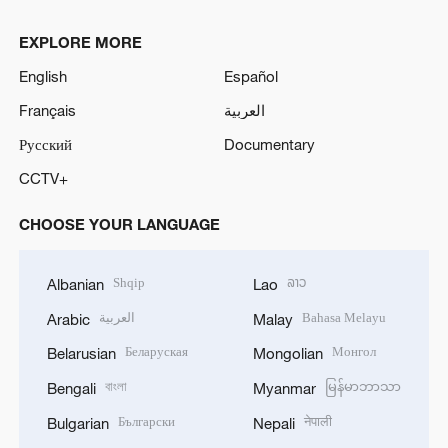
EXPLORE MORE
English
Español
Français
العربية
Русский
Documentary
CCTV+
CHOOSE YOUR LANGUAGE
Shqip
ລາວ
Albanian
Lao
العربية
Bahasa Melayu
Arabic
Malay
Беларуская
Монгол
Belarusian
Mongolian
বাংলা
မြန်မာဘာသာ
Bengali
Myanmar
Български
नेपाली
Bulgarian
Nepali