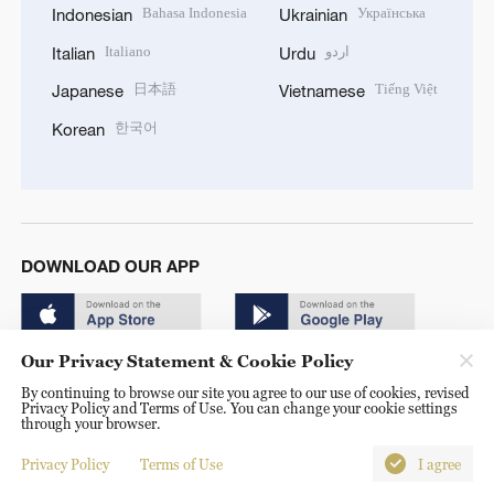
Bahasa Indonesia
Українська
Indonesian
Ukrainian
Italiano
اردو
Italian
Urdu
日本語
Tiếng Việt
Japanese
Vietnamese
한국어
Korean
DOWNLOAD OUR APP
Our Privacy Statement & Cookie Policy
By continuing to browse our site you agree to our use of cookies, revised
Privacy Policy and Terms of Use. You can change your cookie settings
through your browser.
© China Radio International.CRI. All Rights Reserved. 16A
Shijingshan Road, Beijing, China. 100040
Privacy Policy
Terms of Use
I agree