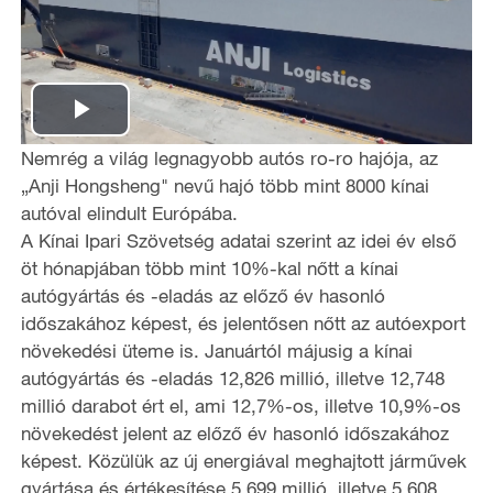
P
Nemrég a világ legnagyobb autós ro-ro hajója, az
l
„Anji Hongsheng" nevű hajó több mint 8000 kínai
autóval elindult Európába.
a
A Kínai Ipari Szövetség adatai szerint az idei év első
öt hónapjában több mint 10%-kal nőtt a kínai
y
autógyártás és -eladás az előző év hasonló
időszakához képest, és jelentősen nőtt az autóexport
V
növekedési üteme is. Januártól májusig a kínai
i
autógyártás és -eladás 12,826 millió, illetve 12,748
millió darabot ért el, ami 12,7%-os, illetve 10,9%-os
d
növekedést jelent az előző év hasonló időszakához
képest. Közülük az új energiával meghajtott járművek
e
gyártása és értékesítése 5,699 millió, illetve 5,608