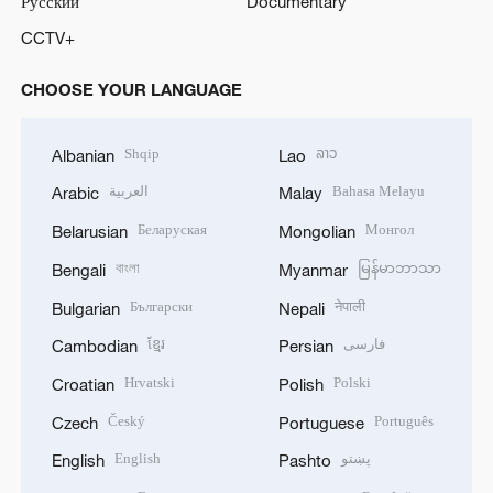
Русский
Documentary
CCTV+
CHOOSE YOUR LANGUAGE
Shqip
ລາວ
Albanian
Lao
العربية
Bahasa Melayu
Arabic
Malay
Беларуская
Монгол
Belarusian
Mongolian
বাংলা
မြန်မာဘာသာ
Bengali
Myanmar
Български
नेपाली
Bulgarian
Nepali
ខ្មែរ
فارسی
Cambodian
Persian
Hrvatski
Polski
Croatian
Polish
Český
Português
Czech
Portuguese
English
پښتو
English
Pashto