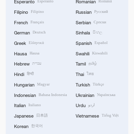
Esperanto
Română
Esperanto
Romanian
Filipino
Русский
Filipino
Russian
Français
Српски
French
Serbian
Deutsch
සිංහල
German
Sinhala
Ελληνικά
Español
Greek
Spanish
Hausa
Kiswahili
Hausa
Swahili
עברית
தமிழ்
Hebrew
Tamil
हिन्दी
ไทย
Hindi
Thai
Magyar
Türkçe
Hungarian
Turkish
Bahasa Indonesia
Українська
Indonesian
Ukrainian
Italiano
اردو
Italian
Urdu
日本語
Tiếng Việt
Japanese
Vietnamese
한국어
Korean