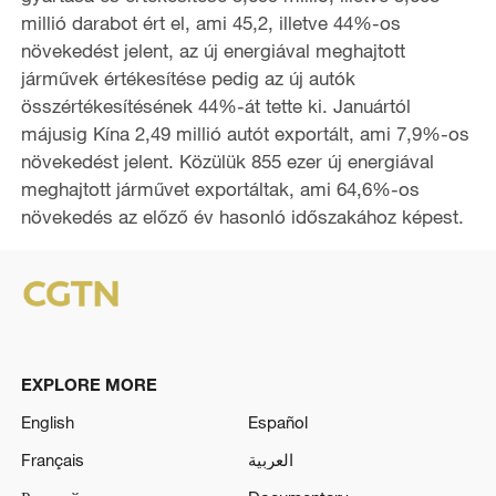
millió darabot ért el, ami 45,2, illetve 44%-os
o
növekedést jelent, az új energiával meghajtott
járművek értékesítése pedig az új autók
összértékesítésének 44%-át tette ki. Januártól
májusig Kína 2,49 millió autót exportált, ami 7,9%-os
növekedést jelent. Közülük 855 ezer új energiával
meghajtott járművet exportáltak, ami 64,6%-os
növekedés az előző év hasonló időszakához képest.
EXPLORE MORE
English
Español
Français
العربية