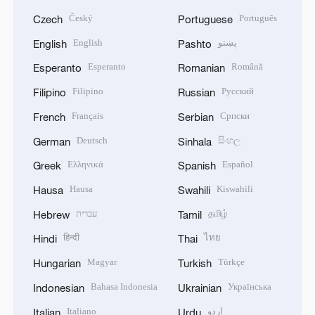
Český
Português
Czech
Portuguese
English
پښتو
English
Pashto
Esperanto
Română
Esperanto
Romanian
Filipino
Русский
Filipino
Russian
Français
Српски
French
Serbian
Deutsch
සිංහල
German
Sinhala
Ελληνικά
Español
Greek
Spanish
Hausa
Kiswahili
Hausa
Swahili
עברית
தமிழ்
Hebrew
Tamil
हिन्दी
ไทย
Hindi
Thai
Magyar
Türkçe
Hungarian
Turkish
Bahasa Indonesia
Українська
Indonesian
Ukrainian
Italiano
اردو
Italian
Urdu