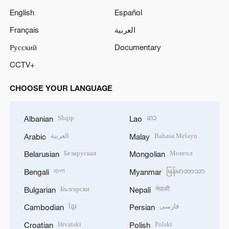
English
Español
Français
العربية
Русский
Documentary
CCTV+
CHOOSE YOUR LANGUAGE
Shqip
ລາວ
Albanian
Lao
العربية
Bahasa Melayu
Arabic
Malay
Беларуская
Монгол
Belarusian
Mongolian
বাংলা
မြန်မာဘာသာ
Bengali
Myanmar
Български
नेपाली
Bulgarian
Nepali
ខ្មែរ
فارسی
Cambodian
Persian
Hrvatski
Polski
Croatian
Polish