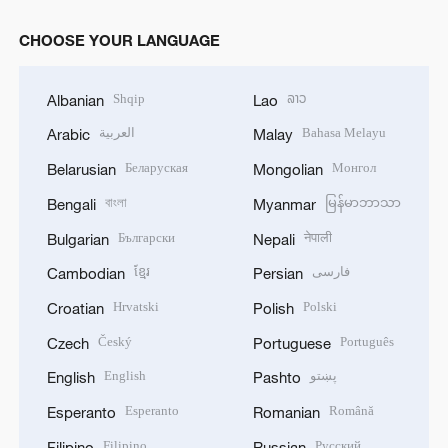
CHOOSE YOUR LANGUAGE
Shqip
ລາວ
Albanian
Lao
العربية
Bahasa Melayu
Arabic
Malay
Беларуская
Монгол
Belarusian
Mongolian
বাংলা
မြန်မာဘာသာ
Bengali
Myanmar
Български
नेपाली
Bulgarian
Nepali
ខ្មែរ
فارسی
Cambodian
Persian
Hrvatski
Polski
Croatian
Polish
Český
Português
Czech
Portuguese
English
پښتو
English
Pashto
Esperanto
Română
Esperanto
Romanian
Filipino
Русский
Filipino
Russian