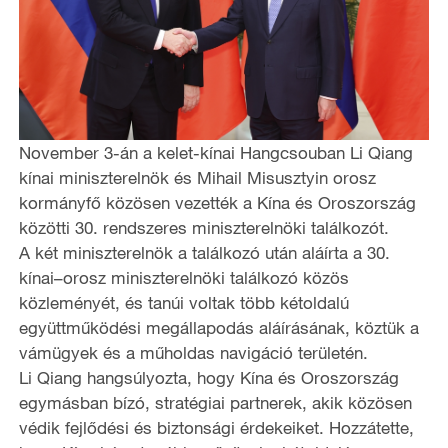
November 3-án a kelet-kínai Hangcsouban Li Qiang
kínai miniszterelnök és Mihail Misusztyin orosz
kormányfő közösen vezették a Kína és Oroszország
közötti 30. rendszeres miniszterelnöki találkozót.
A két miniszterelnök a találkozó után aláírta a 30.
kínai–orosz miniszterelnöki találkozó közös
közleményét, és tanúi voltak több kétoldalú
együttműködési megállapodás aláírásának, köztük a
vámügyek és a műholdas navigáció területén.
Li Qiang hangsúlyozta, hogy Kína és Oroszország
egymásban bízó, stratégiai partnerek, akik közösen
védik fejlődési és biztonsági érdekeiket. Hozzátette,