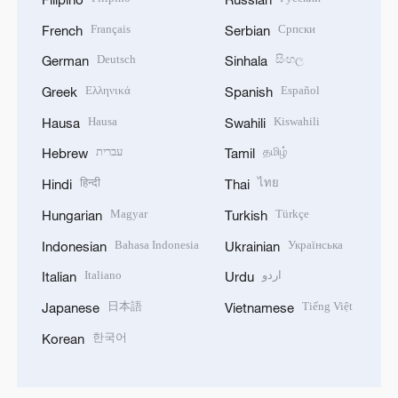
Français
Српски
French
Serbian
Deutsch
සිංහල
German
Sinhala
Ελληνικά
Español
Greek
Spanish
Hausa
Kiswahili
Hausa
Swahili
עברית
தமிழ்
Hebrew
Tamil
हिन्दी
ไทย
Hindi
Thai
Magyar
Türkçe
Hungarian
Turkish
Bahasa Indonesia
Українська
Indonesian
Ukrainian
Italiano
اردو
Italian
Urdu
日本語
Tiếng Việt
Japanese
Vietnamese
한국어
Korean