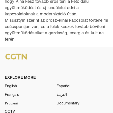
hogy Kína kész tovább erősíteni a kétoldalú
együttműködést és új lendületet adni a
kapcsolatoknak a modernizáció útján.
Misusztyin szerint az orosz–kínai kapcsolat történelmi
csúcspontján van, és a felek készek tovább bővíteni
együttműködéseiket a gazdaság, energia és kultúra
terén.
EXPLORE MORE
English
Español
Français
العربية
Русский
Documentary
CCTV+