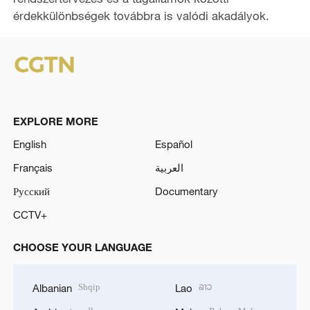
érdekkülönbségek továbbra is valódi akadályok.
EXPLORE MORE
English
Español
Français
العربية
Русский
Documentary
CCTV+
CHOOSE YOUR LANGUAGE
Shqip
ລາວ
Albanian
Lao