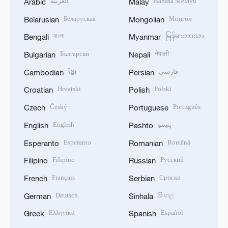
العربية
Bahasa Melayu
Arabic
Malay
Беларуская
Монгол
Belarusian
Mongolian
বাংলা
မြန်မာဘာသာ
Bengali
Myanmar
Български
नेपाली
Bulgarian
Nepali
ខ្មែរ
فارسی
Cambodian
Persian
Hrvatski
Polski
Croatian
Polish
Český
Português
Czech
Portuguese
English
پښتو
English
Pashto
Esperanto
Română
Esperanto
Romanian
Filipino
Русский
Filipino
Russian
Français
Српски
French
Serbian
Deutsch
සිංහල
German
Sinhala
Ελληνικά
Español
Greek
Spanish