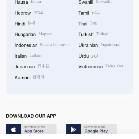
Hausa
Kiswahili
Hausa
Swahili
עברית
தமிழ்
Hebrew
Tamil
हिन्दी
ไทย
Hindi
Thai
Magyar
Türkçe
Hungarian
Turkish
Bahasa Indonesia
Українська
Indonesian
Ukrainian
Italiano
اردو
Italian
Urdu
日本語
Tiếng Việt
Japanese
Vietnamese
한국어
Korean
DOWNLOAD OUR APP