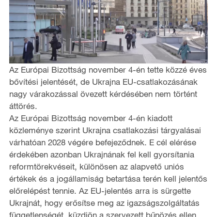
Az Európai Bizottság november 4-én tette közzé éves
bővítési jelentését, de Ukrajna EU-csatlakozásának
nagy várakozással övezett kérdésében nem történt
áttörés.
Az Európai Bizottság november 4-én kiadott
közleménye szerint Ukrajna csatlakozási tárgyalásai
várhatóan 2028 végére befejeződnek. E cél elérése
érdekében azonban Ukrajnának fel kell gyorsítania
reformtörekvéseit, különösen az alapvető uniós
értékek és a jogállamiság betartása terén kell jelentős
előrelépést tennie. Az EU-jelentés arra is sürgette
Ukrajnát, hogy erősítse meg az igazságszolgáltatás
függetlenségét, küzdjön a szervezett bűnözés ellen,