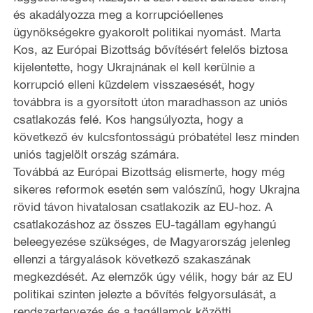
és akadályozza meg a korrupcióellenes
ügynökségekre gyakorolt politikai nyomást. Marta
Kos, az Európai Bizottság bővítésért felelős biztosa
kijelentette, hogy Ukrajnának el kell kerülnie a
korrupció elleni küzdelem visszaesését, hogy
továbbra is a gyorsított úton maradhasson az uniós
csatlakozás felé. Kos hangsúlyozta, hogy a
következő év kulcsfontosságú próbatétel lesz minden
uniós tagjelölt ország számára.
Továbbá az Európai Bizottság elismerte, hogy még
sikeres reformok esetén sem valószínű, hogy Ukrajna
rövid távon hivatalosan csatlakozik az EU-hoz. A
csatlakozáshoz az összes EU-tagállam egyhangú
beleegyezése szükséges, de Magyarország jelenleg
ellenzi a tárgyalások következő szakaszának
megkezdését. Az elemzők úgy vélik, hogy bár az EU
politikai szinten jelezte a bővítés felgyorsulását, a
rendszertervezés és a tagállamok közötti