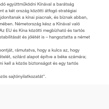
landó együttműködni Kínával a barátság
 a két ország közötti átfogó stratégiai
ajdonítanak a kínai piacnak, és bíznak abban,
lemében. Németország kész a Kínával való
z EU és Kína közötti megbízható és tartós
tabilitását és jólétét is – hangoztatta a német
spontját, rámutatva, hogy a kulcs az, hogy
telét, szilárd alapot építve a béke számára;
ni kell a közös biztonságot és egy tartós
zös sajtónyilatkozatát".