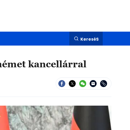
KereséS
német kancellárral