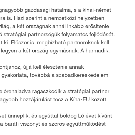
egnagyobb gazdasági hatalma, s a kínai-német
ra is. Hszi szerint a nemzetközi helyzetben
ilág, a két országnak annál inkább erősítenie
ó stratégiai partnerségük folyamatos fejlődését.
ki. Először is, megbízható partnereknek kell
e legyen a két ország egymásnak. A harmadik,
tjához, újjá kell élesztenie annak
ág gyakorlata, továbbá a szabadkereskedelem
lőrehaladva ragaszkodik a stratégiai partneri
agyobb hozzájárulást tesz a Kína-EU közötti
vet ünneplik, és egyúttal boldog Ló évet kívánt
na baráti viszonyt és szoros együttműködést