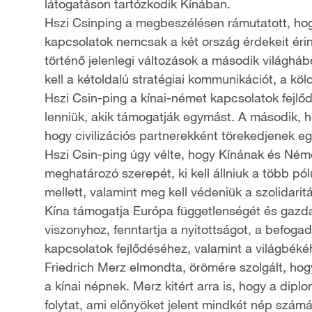
látogatáson tartózkodik Kínában.
Hszi Csinping a megbeszélésen rámutatott, ho
kapcsolatok nemcsak a két ország érdekeit érin
történő jelenlegi változások a második világháb
kell a kétoldalú stratégiai kommunikációt, a kö
Hszi Csin-ping a kínai-német kapcsolatok fejlő
lenniük, akik támogatják egymást. A második, 
hogy civilizációs partnerekként törekedjenek 
Hszi Csin-ping úgy vélte, hogy Kínának és Néme
meghatározó szerepét, ki kell állniuk a több 
mellett, valamint meg kell védeniük a szolidari
Kína támogatja Európa függetlenségét és gazdas
viszonyhoz, fenntartja a nyitottságot, a befog
kapcsolatok fejlődéséhez, valamint a világbékéh
Friedrich Merz elmondta, örömére szolgált, hogy
a kínai népnek. Merz kitért arra is, hogy a di
folytat, ami előnyöket jelent mindkét nép számá