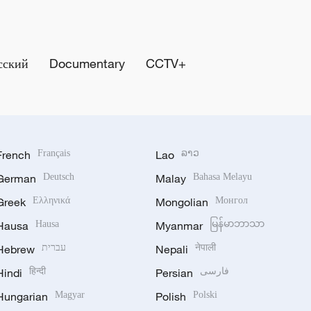
сский
Documentary
CCTV+
French
Français
Lao
ລາວ
German
Deutsch
Malay
Bahasa Melayu
Greek
Ελληνικά
Mongolian
Монгол
Hausa
Hausa
Myanmar
မြန်မာဘာသာ
Hebrew
עברית
Nepali
नेपाली
Hindi
हिन्दी
Persian
فارسی
Hungarian
Magyar
Polish
Polski