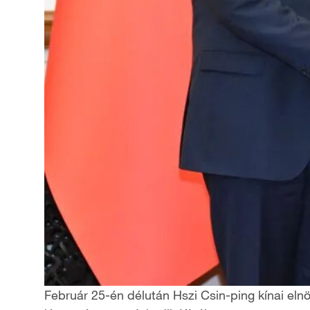
Február 25-én délután Hszi Csin-ping kínai elnö