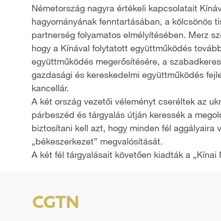
Németország nagyra értékeli kapcsolatait Kínáv
hagyományának fenntartásában, a kölcsönös tisz
partnerség folyamatos elmélyítésében. Merz szer
hogy a Kínával folytatott együttműködés tovább
együttműködés megerősítésére, a szabadkereske
gazdasági és kereskedelmi együttműködés fejleszt
kancellár.
A két ország vezetői véleményt cseréltek az ukraj
párbeszéd és tárgyalás útján keressék a megoldá
biztosítani kell azt, hogy minden fél aggályaira
„békeszerkezet” megvalósítását.
A két fél tárgyalásait követően kiadták a „Kín