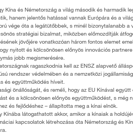
gy Kína és Németország a világ második és harmadik l
tik, hanem jelentős hatással vannak Európára és a világ
orú vége óta a legátütőbbek, s minél bizonytalanabb a v
lcsönös stratégiai bizalmat, miközben előmozdítják átfog
désének jövőjére vonatkozóan három fontos elemet emelt 
hogy nyitott és kölcsönösen előnyös innovációs partner
egymás jobb megismerésére.
tországnak ragaszkodnia kell az ENSZ alapvető álláspon
pólúsú rendszer védelmében és a nemzetközi jogállamis
tás és együttműködés híveit.
ági önállóságát, és reméli, hogy az EU Kínával együtt e
adást és a kölcsönösen előnyös együttműködést, s még n
ez és fejlődéshez – állapította meg a kínai elnök.
 Kínába látogathatott akkor, amikor a kínaiak a holdújé
plomáciai kapcsolatok létrehozása óta Németország és Kí
ra.