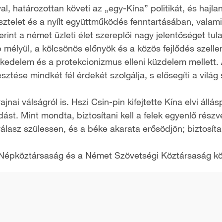
al, határozottan követi az „egy-Kína” politikát, és haj
telet és a nyílt együttműködés fenntartásában, valamint
int a német üzleti élet szereplői nagy jelentőséget tul
 mélyül, a kölcsönös előnyök és a közös fejlődés szel
delem és a protekcionizmus elleni küzdelem mellett. A
ése mindkét fél érdekét szolgálja, s elősegíti a világ s
nai válságról is. Hszi Csin-pin kifejtette Kína elvi állá
st. Mint mondta, biztosítani kell a felek egyenlő részvé
 válasz szülessen, és a béke akarata erősödjön; biztosíta
ai Népköztársaság és a Német Szövetségi Köztársaság kö