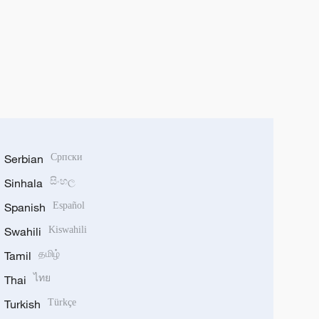
Serbian
Српски
Sinhala
සිංහල
Spanish
Español
Swahili
Kiswahili
Tamil
தமிழ்
Thai
ไทย
Turkish
Türkçe