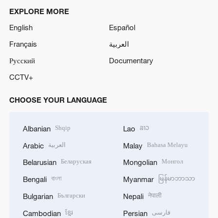
EXPLORE MORE
o
English
Español
Français
العربية
Русский
Documentary
CCTV+
CHOOSE YOUR LANGUAGE
Shqip
ລາວ
Albanian
Lao
العربية
Bahasa Melayu
Arabic
Malay
Беларуская
Монгол
Belarusian
Mongolian
বাংলা
မြန်မာဘာသာ
Bengali
Myanmar
Български
नेपाली
Bulgarian
Nepali
ខ្មែរ
فارسی
Cambodian
Persian