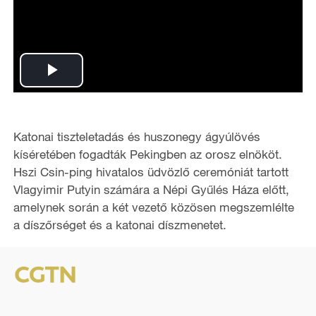
P
l
Katonai tiszteletadás és huszonegy ágyúlövés
a
kíséretében fogadták Pekingben az orosz elnököt.
Hszi Csin-ping hivatalos üdvözlő ceremóniát tartott
y
Vlagyimir Putyin számára a Népi Gyűlés Háza előtt,
amelynek során a két vezető közösen megszemlélte
V
a díszőrséget és a katonai díszmenetet.
i
d
e