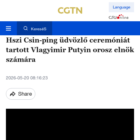
Language
KereséS
Hszi Csin-ping üdvözlő ceremóniát
tartott Vlagyimir Putyin orosz elnök
számára
2026-05-20 08:16:23
Share