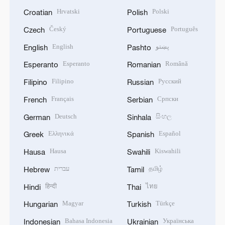
Hrvatski
Polski
Croatian
Polish
Český
Português
Czech
Portuguese
English
پښتو
English
Pashto
Esperanto
Română
Esperanto
Romanian
Filipino
Русский
Filipino
Russian
Français
Српски
French
Serbian
Deutsch
සිංහල
German
Sinhala
Ελληνικά
Español
Greek
Spanish
Hausa
Kiswahili
Hausa
Swahili
עברית
தமிழ்
Hebrew
Tamil
हिन्दी
ไทย
Hindi
Thai
Magyar
Türkçe
Hungarian
Turkish
Bahasa Indonesia
Українська
Indonesian
Ukrainian