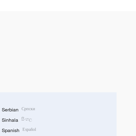
Serbian
Српски
Sinhala
සිංහල
Spanish
Español