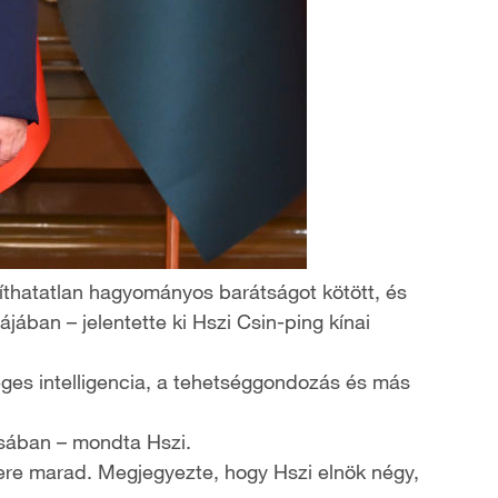
kíthatatlan hagyományos barátságot kötött, és
jában – jelentette ki Hszi Csin-ping kínai
ges intelligencia, a tehetséggondozás és más
tásában – mondta Hszi.
tnere marad. Megjegyezte, hogy Hszi elnök négy,