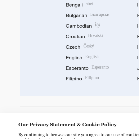
Bengali
বাংলা
Bulgarian
Български
Cambodian
ខ្មែរ
Croatian
Hrvatski
Czech
Český
English
English
Esperanto
Esperanto
Filipino
Filipino
DOWNLOAD OUR APP
Our Privacy Statement & Cookie Policy
By continuing to browse our site you agree to our use of cooki