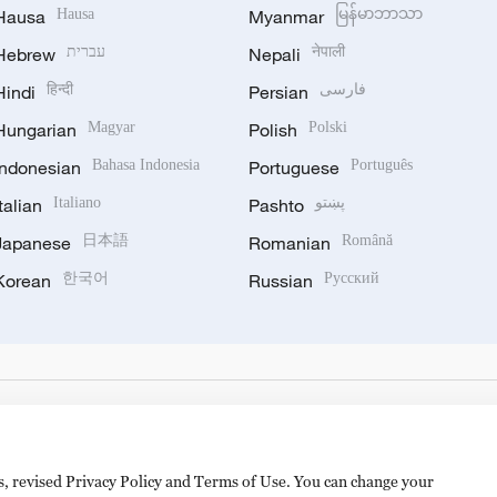
Hausa
Hausa
Myanmar
မြန်မာဘာသာ
Hebrew
עברית
Nepali
नेपाली
Hindi
हिन्दी
Persian
فارسی
Hungarian
Magyar
Polish
Polski
Indonesian
Bahasa Indonesia
Portuguese
Português
Italian
Italiano
Pashto
پښتو
Japanese
日本語
Romanian
Română
Korean
한국어
Russian
Русский
es, revised Privacy Policy and Terms of Use. You can change your