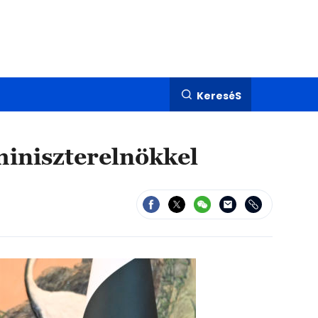
KereséS
miniszterelnökkel