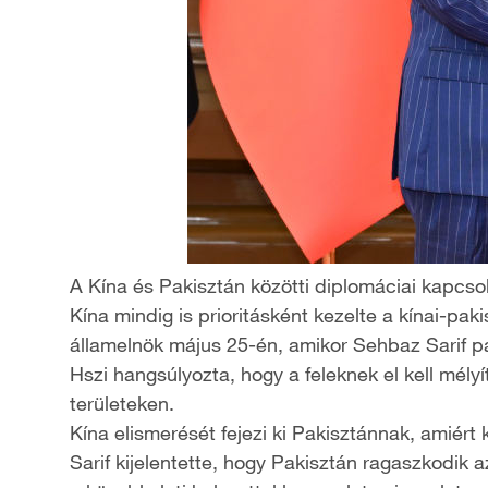
A Kína és Pakisztán közötti diplomáciai kapcso
Kína mindig is prioritásként kezelte a kínai-pak
államelnök május 25-én, amikor Sehbaz Sarif pa
Hszi hangsúlyozta, hogy a feleknek el kell mé
területeken.
Kína elismerését fejezi ki Pakisztánnak, amiért 
Sarif kijelentette, hogy Pakisztán ragaszkodik 