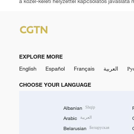
a közel-keleti helyzettel kapcsolatos javaslata
EXPLORE MORE
English
Español
Français
العربية
Ру
CHOOSE YOUR LANGUAGE
Albanian
Shqip
Arabic
العربية
Belarusian
Беларуская