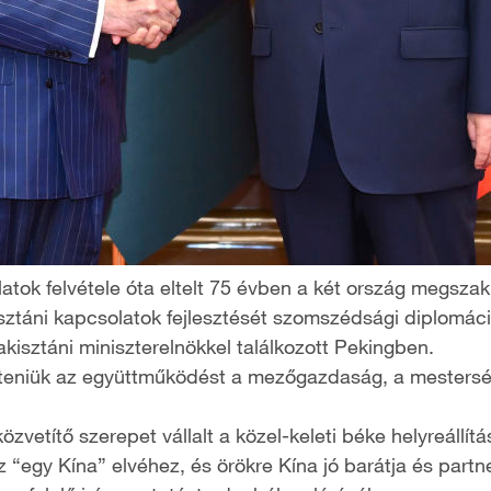
latok felvétele óta eltelt 75 évben a két ország megsza
isztáni kapcsolatok fejlesztését szomszédsági diplomáciá
kisztáni miniszterelnökkel találkozott Pekingben.
lyíteniük az együttműködést a mezőgazdaság, a mestersé
közvetítő szerepet vállalt a közel-keleti béke helyreállí
az “egy Kína” elvéhez, és örökre Kína jó barátja és par