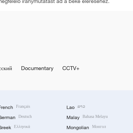
 megfelelő iránymutatást ad a béke eléréséhez.
сский
Documentary
CCTV+
French
Français
Lao
ລາວ
German
Deutsch
Malay
Bahasa Melayu
Greek
Ελληνικά
Mongolian
Монгол