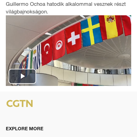
Guillermo Ochoa hatodik alkalommal vesznek részt
világbajnokságon.
P
l
a
y
EXPLORE MORE