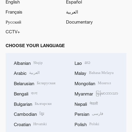
V
English
Español
Français
العربية
i
Русский
Documentary
d
CCTV+
e
CHOOSE YOUR LANGUAGE
o
Shqip
ລາວ
Albanian
Lao
العربية
Bahasa Melayu
Arabic
Malay
Беларуская
Монгол
Belarusian
Mongolian
বাংলা
မြန်မာဘာသာ
Bengali
Myanmar
Български
नेपाली
Bulgarian
Nepali
ខ្មែរ
فارسی
Cambodian
Persian
Hrvatski
Polski
Croatian
Polish