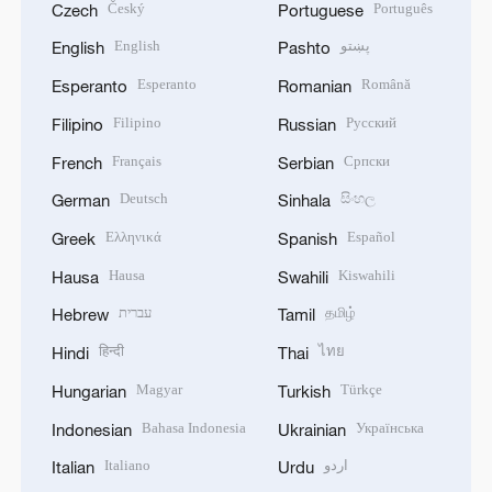
Český
Português
Czech
Portuguese
English
پښتو
English
Pashto
Esperanto
Română
Esperanto
Romanian
Filipino
Русский
Filipino
Russian
Français
Српски
French
Serbian
Deutsch
සිංහල
German
Sinhala
Ελληνικά
Español
Greek
Spanish
Hausa
Kiswahili
Hausa
Swahili
עברית
தமிழ்
Hebrew
Tamil
हिन्दी
ไทย
Hindi
Thai
Magyar
Türkçe
Hungarian
Turkish
Bahasa Indonesia
Українська
Indonesian
Ukrainian
Italiano
اردو
Italian
Urdu