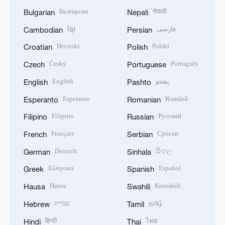
Български
नेपाली
Bulgarian
Nepali
ខ្មែរ
فارسی
Cambodian
Persian
Hrvatski
Polski
Croatian
Polish
Český
Português
Czech
Portuguese
English
پښتو
English
Pashto
Esperanto
Română
Esperanto
Romanian
Filipino
Русский
Filipino
Russian
Français
Српски
French
Serbian
Deutsch
සිංහල
German
Sinhala
Ελληνικά
Español
Greek
Spanish
Hausa
Kiswahili
Hausa
Swahili
עברית
தமிழ்
Hebrew
Tamil
हिन्दी
ไทย
Hindi
Thai