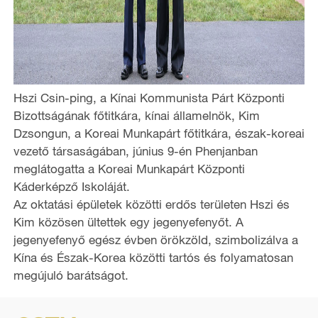
Hszi Csin-ping, a Kínai Kommunista Párt Központi
Bizottságának főtitkára, kínai államelnök, Kim
Dzsongun, a Koreai Munkapárt főtitkára, észak-koreai
vezető társaságában, június 9-én Phenjanban
meglátogatta a Koreai Munkapárt Központi
Káderképző Iskoláját.
Az oktatási épületek közötti erdős területen Hszi és
Kim közösen ültettek egy jegenyefenyőt. A
jegenyefenyő egész évben örökzöld, szimbolizálva a
Kína és Észak-Korea közötti tartós és folyamatosan
megújuló barátságot.