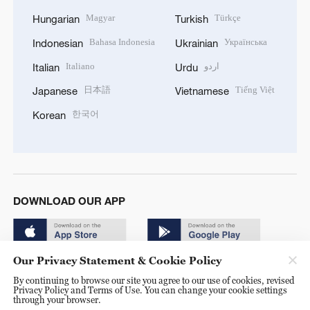
Magyar
Türkçe
Hungarian
Turkish
Bahasa Indonesia
Українська
Indonesian
Ukrainian
Italiano
اردو
Italian
Urdu
日本語
Tiếng Việt
Japanese
Vietnamese
한국어
Korean
DOWNLOAD OUR APP
Our Privacy Statement & Cookie Policy
By continuing to browse our site you agree to our use of cookies, revised
Privacy Policy and Terms of Use. You can change your cookie settings
through your browser.
© China Radio International.CRI. All Rights Reserved. 16A