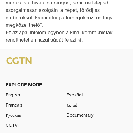
magas is a hivatalos rangod, soha ne felejtsd
szorgalmasan szolgálni a népet, törődj az
emberekkel, kapcsolódj a tömegekhez, és légy
megközelíthető”.
Ez az apai intelem egyben a kínai kommunisták
rendíthetetlen hazafiságát fejezi ki.
EXPLORE MORE
English
Español
Français
العربية
Русский
Documentary
CCTV+