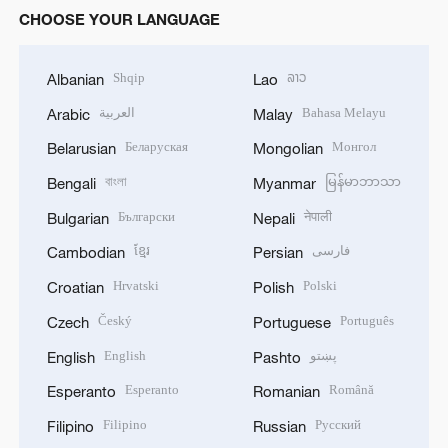
CHOOSE YOUR LANGUAGE
Shqip
ລາວ
Albanian
Lao
العربية
Bahasa Melayu
Arabic
Malay
Беларуская
Монгол
Belarusian
Mongolian
বাংলা
မြန်မာဘာသာ
Bengali
Myanmar
Български
नेपाली
Bulgarian
Nepali
ខ្មែរ
فارسی
Cambodian
Persian
Hrvatski
Polski
Croatian
Polish
Český
Português
Czech
Portuguese
English
پښتو
English
Pashto
Esperanto
Română
Esperanto
Romanian
Filipino
Русский
Filipino
Russian