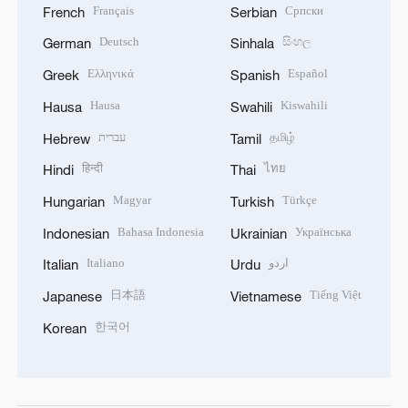
Français
Српски
French
Serbian
Deutsch
සිංහල
German
Sinhala
Ελληνικά
Español
Greek
Spanish
Hausa
Kiswahili
Hausa
Swahili
עברית
தமிழ்
Hebrew
Tamil
हिन्दी
ไทย
Hindi
Thai
Magyar
Türkçe
Hungarian
Turkish
Bahasa Indonesia
Українська
Indonesian
Ukrainian
Italiano
اردو
Italian
Urdu
日本語
Tiếng Việt
Japanese
Vietnamese
한국어
Korean