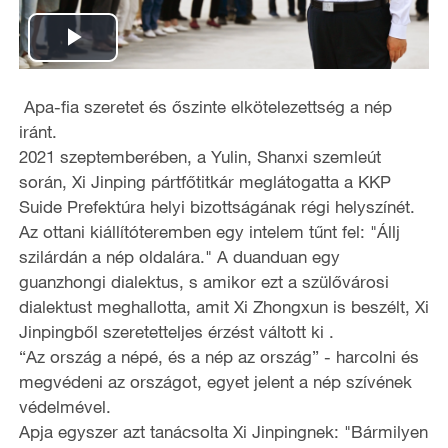
P
l
Apa-fia szeretet és őszinte elkötelezettség a nép
iránt.
a
2021 szeptemberében, a Yulin, Shanxi szemleút
során, Xi Jinping pártfőtitkár meglátogatta a KKP
y
Suide Prefektúra helyi bizottságának régi helyszínét.
Az ottani kiállítóteremben egy intelem tűnt fel: "Állj
V
szilárdán a nép oldalára." A duanduan egy
i
guanzhongi dialektus, s amikor ezt a szülővárosi
dialektust meghallotta, amit Xi Zhongxun is beszélt, Xi
d
Jinpingből szeretetteljes érzést váltott ki .
“Az ország a népé, és a nép az ország” - harcolni és
e
megvédeni az országot, egyet jelent a nép szívének
védelmével.
o
Apja egyszer azt tanácsolta Xi Jinpingnek: "Bármilyen