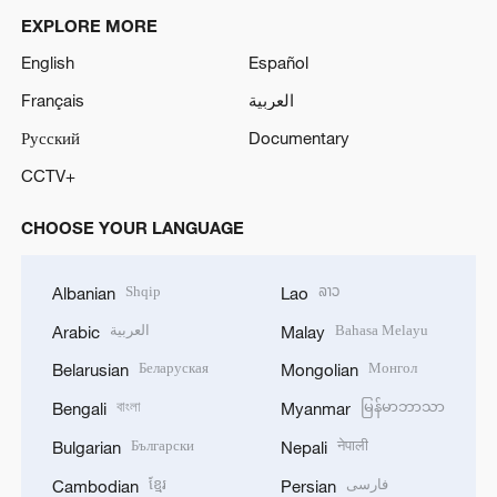
EXPLORE MORE
o
English
Español
Français
العربية
Русский
Documentary
CCTV+
CHOOSE YOUR LANGUAGE
Shqip
ລາວ
Albanian
Lao
العربية
Bahasa Melayu
Arabic
Malay
Беларуская
Монгол
Belarusian
Mongolian
বাংলা
မြန်မာဘာသာ
Bengali
Myanmar
Български
नेपाली
Bulgarian
Nepali
ខ្មែរ
فارسی
Cambodian
Persian