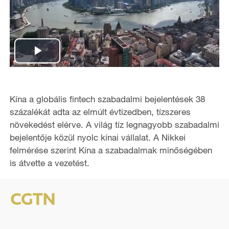
P
l
Kína a globális fintech szabadalmi bejelentések 38
a
százalékát adta az elmúlt évtizedben, tízszeres
növekedést elérve. A világ tíz legnagyobb szabadalmi
y
bejelentője közül nyolc kínai vállalat. A Nikkei
felmérése szerint Kína a szabadalmak minőségében
V
is átvette a vezetést.
i
d
e