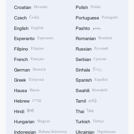
Hrvatski
Polski
Croatian
Polish
Český
Português
Czech
Portuguese
English
پښتو
English
Pashto
Esperanto
Română
Esperanto
Romanian
Filipino
Русский
Filipino
Russian
Français
Српски
French
Serbian
Deutsch
සිංහල
German
Sinhala
Ελληνικά
Español
Greek
Spanish
Hausa
Kiswahili
Hausa
Swahili
עברית
தமிழ்
Hebrew
Tamil
हिन्दी
ไทย
Hindi
Thai
Magyar
Türkçe
Hungarian
Turkish
Bahasa Indonesia
Українська
Indonesian
Ukrainian