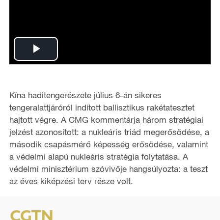
P
l
Kína haditengerészete július 6-án sikeres
a
tengeralattjáróról indított ballisztikus rakétatesztet
hajtott végre. A CMG kommentárja három stratégiai
y
jelzést azonosított: a nukleáris triád megerősödése, a
második csapásmérő képesség erősödése, valamint
V
a védelmi alapú nukleáris stratégia folytatása. A
i
védelmi minisztérium szóvivője hangsúlyozta: a teszt
az éves kiképzési terv része volt.
d
e