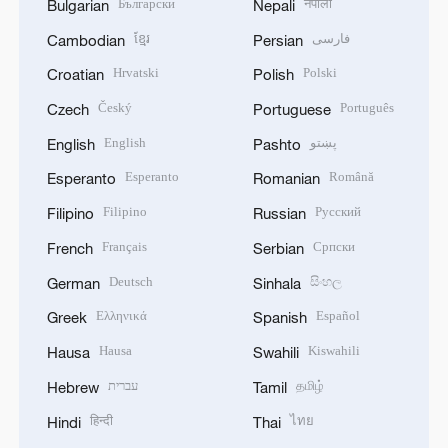
Български
नेपाली
Bulgarian
Nepali
ខ្មែរ
فارسی
Cambodian
Persian
Hrvatski
Polski
Croatian
Polish
Český
Português
Czech
Portuguese
English
پښتو
English
Pashto
Esperanto
Română
Esperanto
Romanian
Filipino
Русский
Filipino
Russian
Français
Српски
French
Serbian
Deutsch
සිංහල
German
Sinhala
Ελληνικά
Español
Greek
Spanish
Hausa
Kiswahili
Hausa
Swahili
עברית
தமிழ்
Hebrew
Tamil
हिन्दी
ไทย
Hindi
Thai