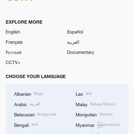
o
EXPLORE MORE
English
Español
Français
العربية
Русский
Documentary
CCTV+
CHOOSE YOUR LANGUAGE
Shqip
ລາວ
Albanian
Lao
العربية
Bahasa Melayu
Arabic
Malay
Беларуская
Монгол
Belarusian
Mongolian
বাংলা
မြန်မာဘာသာ
Bengali
Myanmar