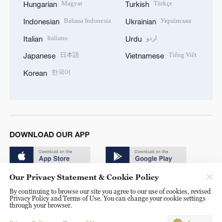
Magyar
Türkçe
Hungarian
Turkish
Bahasa Indonesia
Українська
Indonesian
Ukrainian
Italiano
اردو
Italian
Urdu
日本語
Tiếng Việt
Japanese
Vietnamese
한국어
Korean
DOWNLOAD OUR APP
Our Privacy Statement & Cookie Policy
By continuing to browse our site you agree to our use of cookies, revised
Privacy Policy and Terms of Use. You can change your cookie settings
through your browser.
© China Radio International.CRI. All Rights Reserved. 16A
Shijingshan Road, Beijing, China. 100040