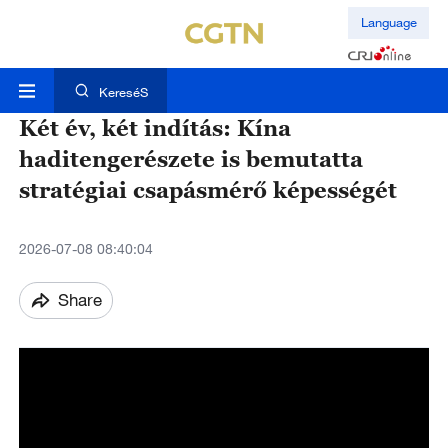
Language
KereséS
Két év, két indítás: Kína
haditengerészete is bemutatta
stratégiai csapásmérő képességét
2026-07-08 08:40:04
Share