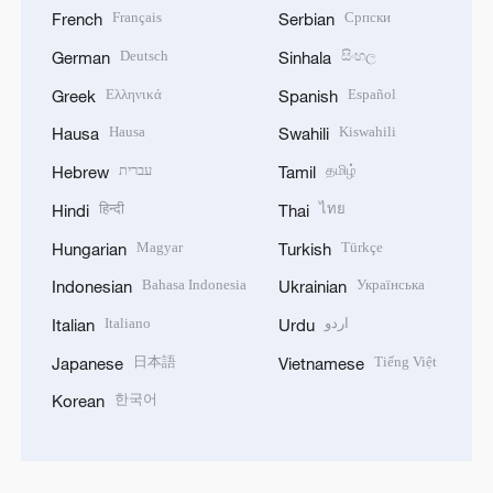
Français
Српски
French
Serbian
Deutsch
සිංහල
German
Sinhala
Ελληνικά
Español
Greek
Spanish
Hausa
Kiswahili
Hausa
Swahili
עברית
தமிழ்
Hebrew
Tamil
हिन्दी
ไทย
Hindi
Thai
Magyar
Türkçe
Hungarian
Turkish
Bahasa Indonesia
Українська
Indonesian
Ukrainian
Italiano
اردو
Italian
Urdu
日本語
Tiếng Việt
Japanese
Vietnamese
한국어
Korean