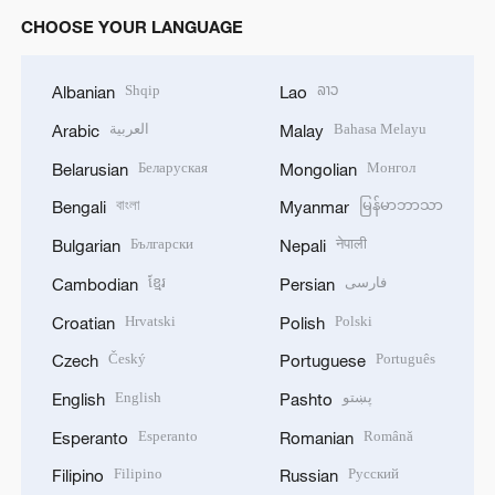
CHOOSE YOUR LANGUAGE
Shqip
ລາວ
Albanian
Lao
العربية
Bahasa Melayu
Arabic
Malay
Беларуская
Монгол
Belarusian
Mongolian
বাংলা
မြန်မာဘာသာ
Bengali
Myanmar
Български
नेपाली
Bulgarian
Nepali
ខ្មែរ
فارسی
Cambodian
Persian
Hrvatski
Polski
Croatian
Polish
Český
Português
Czech
Portuguese
English
پښتو
English
Pashto
Esperanto
Română
Esperanto
Romanian
Filipino
Русский
Filipino
Russian