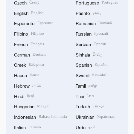
Český
Português
Czech
Portuguese
English
پښتو
English
Pashto
Esperanto
Română
Esperanto
Romanian
Filipino
Русский
Filipino
Russian
Français
Српски
French
Serbian
Deutsch
සිංහල
German
Sinhala
Ελληνικά
Español
Greek
Spanish
Hausa
Kiswahili
Hausa
Swahili
עברית
தமிழ்
Hebrew
Tamil
हिन्दी
ไทย
Hindi
Thai
Magyar
Türkçe
Hungarian
Turkish
Bahasa Indonesia
Українська
Indonesian
Ukrainian
Italiano
اردو
Italian
Urdu