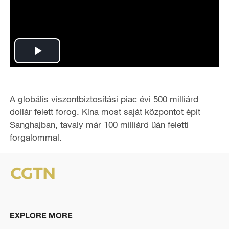
P
l
A globális viszontbiztosítási piac évi 500 milliárd
a
dollár felett forog. Kína most saját központot épít
Sanghajban, tavaly már 100 milliárd üán feletti
y
forgalommal.
V
i
d
EXPLORE MORE
e