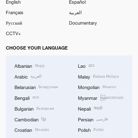
English
Español
o
Français
العربية
Русский
Documentary
CCTV+
CHOOSE YOUR LANGUAGE
Shqip
ລາວ
Albanian
Lao
العربية
Bahasa Melayu
Arabic
Malay
Беларуская
Монгол
Belarusian
Mongolian
বাংলা
မြန်မာဘာသာ
Bengali
Myanmar
Български
नेपाली
Bulgarian
Nepali
ខ្មែរ
فارسی
Cambodian
Persian
Hrvatski
Polski
Croatian
Polish