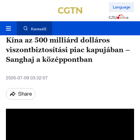
Language
KereséS
Kína az 500 milliárd dolláros
viszontbiztosítási piac kapujában –
Sanghaj a középpontban
2026-07-09 03:32:07
Share